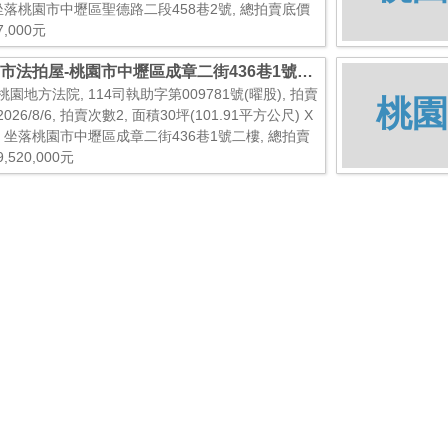
 坐落桃園市中壢區聖德路二段458巷2號, 總拍賣底價
7,000元
市法拍屋-桃園市中壢區成章二街436巷1號二
桃園地方法院, 114司執助字第009781號(曜股), 拍賣
桃園
026/8/6, 拍賣次數2, 面積30坪(101.91平方公尺) X
, 坐落桃園市中壢區成章二街436巷1號二樓, 總拍賣
,520,000元