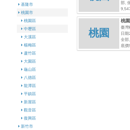
部,
基隆市
9,54
桃園市
桃園區
桃園
樓
臺灣
中壢區
桃園
日期2
大溪區
全部
楊梅區
底價9
蘆竹區
大園區
龜山區
八德區
龍潭區
平鎮區
新屋區
觀音區
復興區
新竹市