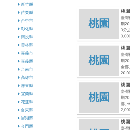
新竹縣
桃園
苗栗縣
臺灣
桃園
台中市
期20
彰化縣
0分
0,0
南投縣
雲林縣
桃園
嘉義市
臺灣
桃園
期20
嘉義縣
全部
台南市
20,
高雄市
桃園
屏東縣
臺灣
桃園
宜蘭縣
期20
花蓮縣
部,
2,0
台東縣
澎湖縣
桃園
金門縣
二樓
臺灣