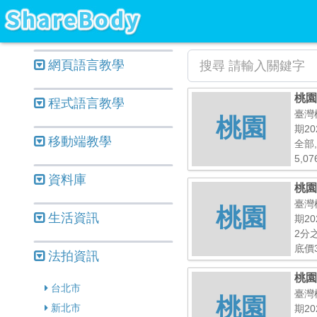
網頁語言教學
桃園
程式語言教學
臺灣
桃園
期20
移動端教學
全部
5,07
資料庫
桃園
臺灣
桃園
生活資訊
期20
2分
底價3
法拍資訊
桃園
台北市
臺灣
桃園
新北市
期20