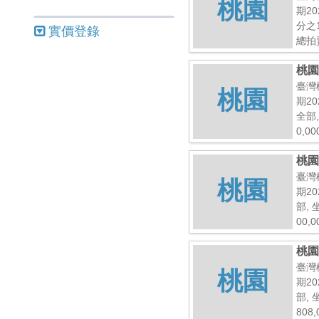
桃園
期20
分之
實價登錄
總拍賣
桃園
臺灣
桃園
期20
全部
0,0
桃園
臺灣
桃園
期20
部,
00,
桃園
臺灣
桃園
期20
部,
808