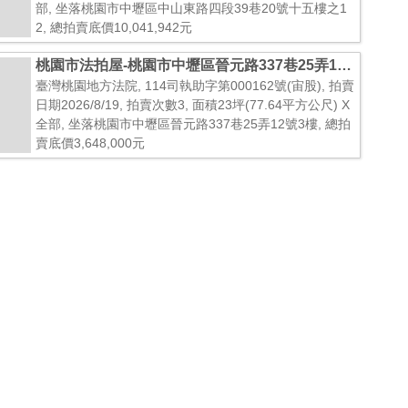
部, 坐落桃園市中壢區中山東路四段39巷20號十五樓之1
2, 總拍賣底價10,041,942元
桃園市法拍屋-桃園市中壢區晉元路337巷25弄12
號3樓
臺灣桃園地方法院, 114司執助字第000162號(宙股), 拍賣
日期2026/8/19, 拍賣次數3, 面積23坪(77.64平方公尺) X
全部, 坐落桃園市中壢區晉元路337巷25弄12號3樓, 總拍
賣底價3,648,000元