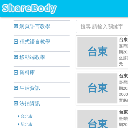
網頁語言教學
台東
程式語言教學
臺灣
台東
期20
移動端教學
坐落
元
資料庫
台東
臺灣
台東
生活資訊
期20
00
賣底價
法拍資訊
台東
台北市
臺灣
台東
新北市
期20