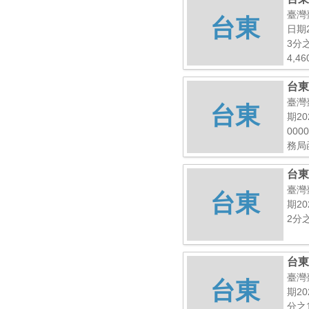
臺灣
台東
日期2
3分
4,4
台東
局函
臺灣
台東
期20
00
務局函
台東
臺灣
台東
期20
2分之
台東
臺灣
台東
期20
分之