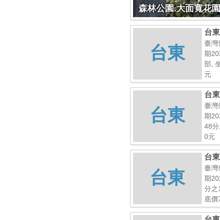
森林公園.大面寬花
台東
臺灣
台東
期20
部, 
元
台東
臺灣
台東
期20
48分
0元
台東
號
臺灣
台東
期20
分之
底價7
台東