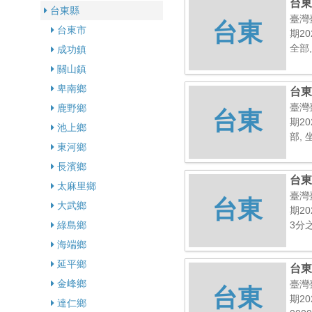
台東
台東縣
臺灣
台東
台東市
期20
全部,
成功鎮
關山鎮
卑南鄉
台東
臺灣
鹿野鄉
台東
期20
池上鄉
部, 
東河鄉
長濱鄉
台東
太麻里鄉
臺灣
台東
大武鄉
期20
綠島鄉
3分之
海端鄉
延平鄉
台東
金峰鄉
臺灣
台東
期20
達仁鄉