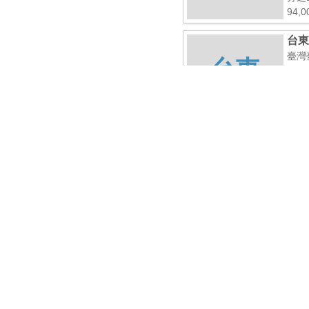
94,
台東
號
臺灣
台東
期20
全部
價5,
台東
臺灣
台東
期20
分之1
台東
臺灣
台東
期20
全部
6,0
台東