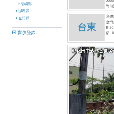
000
蘭嶼鄉
總拍
澎湖縣
台東
金門縣
臺灣
台東
期20
實價登錄
部, 
彰化田中森林公園旁