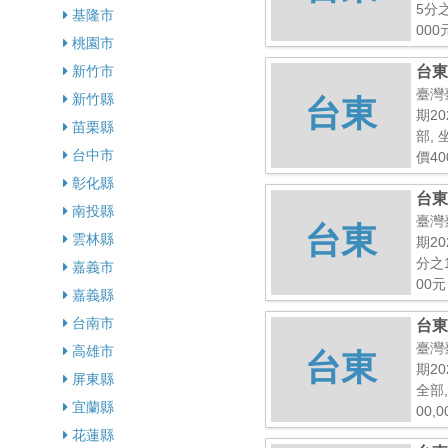
5分
基隆市
000
桃園市
新竹市
台東
號
臺灣
新竹縣
台東
期20
苗栗縣
部,
台中市
價40
彰化縣
台東
南投縣
臺灣
台東
雲林縣
期20
分之
嘉義市
00元
嘉義縣
台南市
台東
臺灣
高雄市
台東
期20
屏東縣
全部
宜蘭縣
00,
花蓮縣