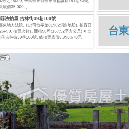
00分之25000, 坐落臺東縣臺東市精誠路151巷30號,
賣底價35,000元
縣法拍屋-吉林街39巷100號
臺東地方法院, 113司執字第019625號(地股), 拍賣日
台東
26/4/9, 拍賣次數1, 面積50坪(167.52平方公尺) X 全
坐落吉林街39巷100號, 總拍賣底價9,998,670元
建地