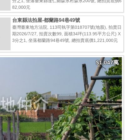
分之1, 坐落臺東縣達仁鄉森永村森永200號, 總拍賣底價6
82,000元
台東縣法拍屋-都蘭路94巷49號
臺灣臺東地方法院, 113司執字第018707號(地股), 拍賣日
期2026/7/27, 拍賣次數99, 面積34坪(113.95平方公尺) X
3分之1, 坐落都蘭路94巷49號, 總拍賣底價1,221,000元
$1,047萬