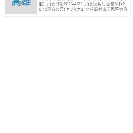
高雄
股), 拍賣日期2026/4/22, 拍賣次數1, 面積6坪(2
0.40平方公尺) X 3分之1, 坐落高雄市三民區大昌
二路266號地下一層之16, 總拍賣底價460,000元