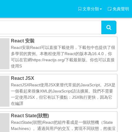
文章分類
免責聲明
React 安裝
React安裝React可以直接下載使用，下載包中也提供了很
多學習的實例。本教程使用了React的版本為16.4.0，你
可以在官網https://reactjs.org/下載最新版。你也可以直接
使用S
React JSX
ReactJSXReact使用JSX來替代常規的JavaScript。JSX是
一個看起來很像XML的JavaScript語法擴展。我們不需要
一定使用JSX，但它有以下優點：JSX執行更快，因為它
在編譯
React State(狀態)
ReactState(狀態)React把組件看成是一個狀態機（State
Machines）。通過與用戶的交互，實現不同狀態，然後渲