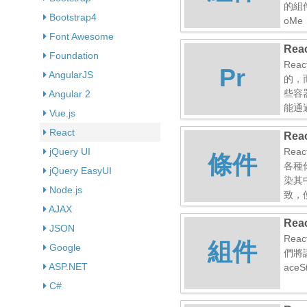
的組件
Bootstrap4
oMe
Font Awesome
Rea
Foundation
Rea
Pr
AngularJS
的，
些容
Angular 2
能通過
Vue.js
React
Rea
jQuery UI
Re
條件
各種
jQuery EasyUI
染其中
Node.js
致，使
AJAX
Rea
JSON
Rea
組件
Google
們將講
ASP.NET
ace
C#