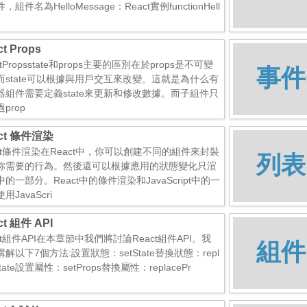
，組件名為HelloMessage：React實例functionHell
ct Props
ctPropsstate和props主要的區別在於props是不可變
事件
而state可以根據與用戶交互來改變。這就是為什么有
器組件需要定義state來更新和修改數據。而子組件只
prop
ct 條件渲染
act條件渲染在React中，你可以創建不同的組件來封裝
列表
你需要的行為。然後還可以根據應用的狀態變化只渲
的一部分。React中的條件渲染和JavaScript中的一
用JavaScri
ct 組件 API
ct組件API在本章節中我們將討論React組件API。我
組件
解以下7個方法:設置狀態：setState替換狀態：repl
State設置屬性：setProps替換屬性：replacePr