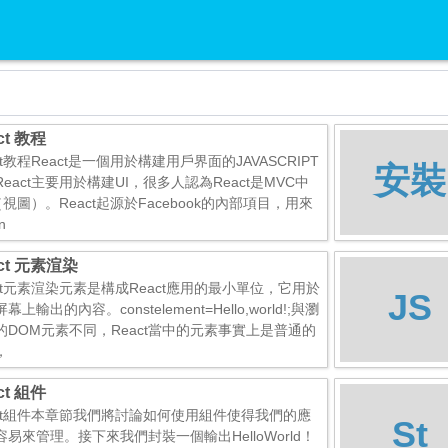
ct 教程
ct教程React是一個用於構建用戶界面的JAVASCRIPT
安裝
eact主要用於構建UI，很多人認為React是MVC中
視圖）。React起源於Facebook的內部項目，用來
n
ct 元素渲染
act元素渲染元素是構成React應用的最小單位，它用於
JS
幕上輸出的內容。constelement=Hello,world!;與瀏
的DOM元素不同，React當中的元素事實上是普通的
，
ct 組件
act組件本章節我們將討論如何使用組件使得我們的應
St
容易來管理。接下來我們封裝一個輸出HelloWorld！