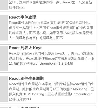
染UI，讓用戶界面和數據保持一致。React里，只需更新
組件的stat
React 事件處理
React事件處理React元素的事件處理和DOM元素類似。
但是有一點語法上的不同:React事件綁定屬性的命名采用
駝峰式寫法，而不是小寫。如果采用JSX的語法你需要傳
入一個函數作為事件處理函數，而不
React 列表 & Keys
React列表&Keys我們可以使用JavaScript的map()方法來
創建列表。React實例使用map()方法遍歷數組生成了一個
1到5的數字列表:constnumbers=[1,2,3,4,5]
React 組件生命周期
React組件生命周期在本章節中我們將討論React組件的生
命周期。組件的生命周期可分成三個狀態：Mounting：已
插入真實DOMUpdating：正在被重新渲染Unmounting：
已移出真實DO