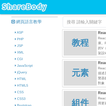
網頁語言教學
ASP
Rea
Rea
PHP
教程
庫。R
JSP
的V（
XML
架設I
CGI
Rea
JavaScript
Re
元素
jQuery
描述屏
覽器
HTML
對象
HTML5
CSS
Rea
Re
CSS3
組件
用更
Bootstrap