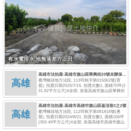
有水電排水.地無落差方正田
高雄市法拍屋-高雄市旗山區華興街29號未辦保存
高雄
登記建物
臺灣橋頭地方法院, 113司執字第015062號(育
股), 拍賣日期2025/7/15, 拍賣次數1, 面積70坪(2
31.82平方公尺)X全部, 坐落高雄市旗山區華興街
29號未辦保存登記建物, 總拍賣底價4,600,000元
高雄市法拍屋-高雄市高雄巿旗山區崙頂巷3之2號
高雄
臺灣橋頭地方法院, 112司執字第081818號(勇
股), 拍賣日期2024/8/21, 拍賣次數1, 面積106坪
(350.49平方公尺)X全部, 坐落高雄市高雄巿旗山
區崙頂巷3之2號, 總拍賣底價8,100,000元