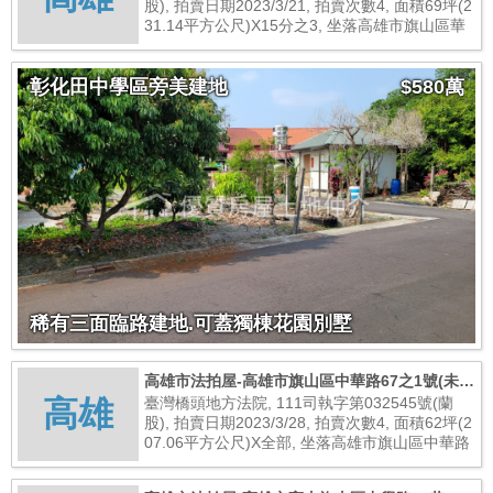
股), 拍賣日期2023/3/21, 拍賣次數4, 面積69坪(2
31.14平方公尺)X15分之3, 坐落高雄市旗山區華
興街29號未辦保存登記建物, 總拍賣底價565,000
元
彰化田中學區旁美建地
$580萬
稀有三面臨路建地.可蓋獨棟花園別墅
高雄市法拍屋-高雄市旗山區中華路67之1號(未辦
高雄
保存登記建物)
臺灣橋頭地方法院, 111司執字第032545號(蘭
股), 拍賣日期2023/3/28, 拍賣次數4, 面積62坪(2
07.06平方公尺)X全部, 坐落高雄市旗山區中華路
67之1號(未辦保存登記建物), 總拍賣底價620,00
0元