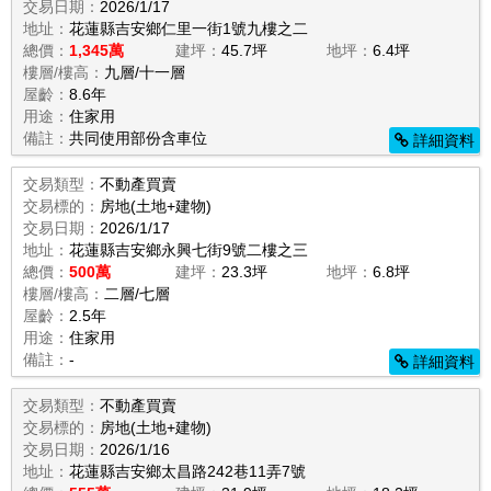
交易日期：
2026/1/17
地址：
花蓮縣吉安鄉仁里一街1號九樓之二
總價：
1,345萬
建坪：
45.7坪
地坪：
6.4坪
樓層/樓高：
九層/十一層
屋齡：
8.6年
用途：
住家用
備註：
共同使用部份含車位
詳細資料
交易類型：
不動產買賣
交易標的：
房地(土地+建物)
交易日期：
2026/1/17
地址：
花蓮縣吉安鄉永興七街9號二樓之三
總價：
500萬
建坪：
23.3坪
地坪：
6.8坪
樓層/樓高：
二層/七層
屋齡：
2.5年
用途：
住家用
備註：
-
詳細資料
交易類型：
不動產買賣
交易標的：
房地(土地+建物)
交易日期：
2026/1/16
地址：
花蓮縣吉安鄉太昌路242巷11弄7號