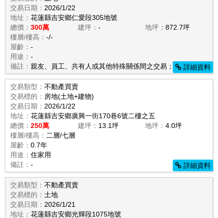
交易日期：
2026/1/22
地址：
花蓮縣吉安鄉仁愛段305地號
總價：
300萬
建坪：
-
地坪：
872.7坪
樓層/樓高：
-/-
屋齡：
-
用途：
-
備註：
親友、員工、共有人或其他特殊關係間之交易；農作物；
詳細資料
交易類型：
不動產買賣
交易標的：
房地(土地+建物)
交易日期：
2026/1/22
地址：
花蓮縣吉安鄉廣興一街170巷6號二樓之五
總價：
250萬
建坪：
13.1坪
地坪：
4.0坪
樓層/樓高：
二層/七層
屋齡：
0.7年
用途：
住家用
備註：
-
詳細資料
交易類型：
不動產買賣
交易標的：
土地
交易日期：
2026/1/21
地址：
花蓮縣吉安鄉光輝段1075地號