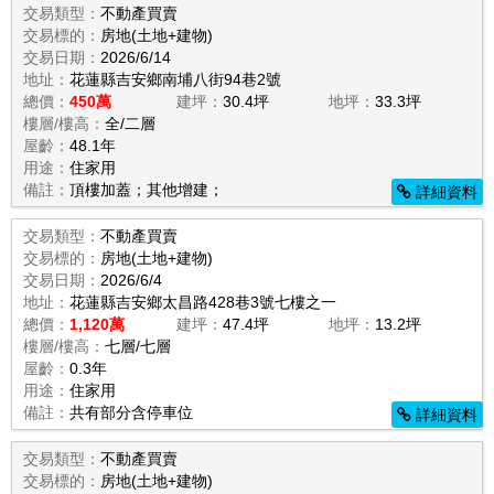
交易類型：
不動產買賣
交易標的：
房地(土地+建物)
交易日期：
2026/6/14
地址：
花蓮縣吉安鄉南埔八街94巷2號
總價：
450萬
建坪：
30.4坪
地坪：
33.3坪
樓層/樓高：
全/二層
屋齡：
48.1年
用途：
住家用
備註：
頂樓加蓋；其他增建；
詳細資料
交易類型：
不動產買賣
交易標的：
房地(土地+建物)
交易日期：
2026/6/4
地址：
花蓮縣吉安鄉太昌路428巷3號七樓之一
總價：
1,120萬
建坪：
47.4坪
地坪：
13.2坪
樓層/樓高：
七層/七層
屋齡：
0.3年
用途：
住家用
備註：
共有部分含停車位
詳細資料
交易類型：
不動產買賣
交易標的：
房地(土地+建物)