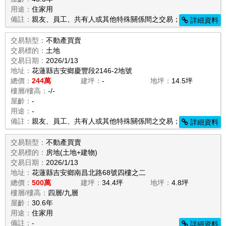
用途：
住家用
備註：
親友、員工、共有人或其他特殊關係間之交易；頂樓加蓋；
詳細資料
交易類型：
不動產買賣
交易標的：
土地
交易日期：
2026/1/13
地址：
花蓮縣吉安鄉慶豐段2146-2地號
總價：
244萬
建坪：
-
地坪：
14.5坪
樓層/樓高：
-/-
屋齡：
-
用途：
-
備註：
親友、員工、共有人或其他特殊關係間之交易；
詳細資料
交易類型：
不動產買賣
交易標的：
房地(土地+建物)
交易日期：
2026/1/13
地址：
花蓮縣吉安鄉南昌北路68號四樓之二
總價：
500萬
建坪：
34.4坪
地坪：
4.8坪
樓層/樓高：
四層/九層
屋齡：
30.6年
用途：
住家用
備註：
-
詳細資料