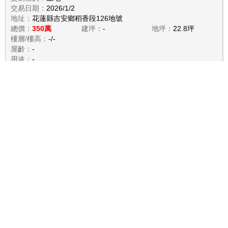
交易日期：
2026/1/2
地址：
花蓮縣吉安鄉稻香段126地號
總價：
350萬
建坪：
-
地坪：
22.8坪
樓層/樓高：
-/-
屋齡：
-
用途：
-
備註：
親友、員工、共有人或其他特殊關係間之交易；未登記建
物；
詳細資料
交易類型：
不動產買賣
交易標的：
房地(土地+建物)
交易日期：
2026/1/2
地址：
花蓮縣吉安鄉明義七街145巷46弄3號
總價：
400萬
建坪：
14.3坪
地坪：
27.5坪
樓層/樓高：
全/一層
屋齡：
47.3年
用途：
住家用
備註：
其他增建；
詳細資料
交易類型：
不動產買賣
交易標的：
土地
交易日期：
2026/1/2