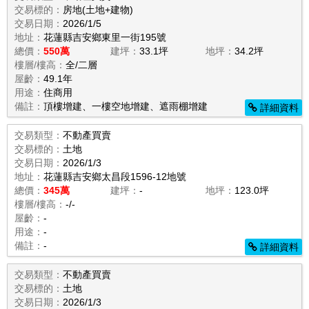
交易標的：
房地(土地+建物)
交易日期：
2026/1/5
地址：
花蓮縣吉安鄉東里一街195號
總價：
550萬
建坪：
33.1坪
地坪：
34.2坪
樓層/樓高：
全/二層
屋齡：
49.1年
用途：
住商用
備註：
頂樓增建、一樓空地增建、遮雨棚增建
詳細資料
交易類型：
不動產買賣
交易標的：
土地
交易日期：
2026/1/3
地址：
花蓮縣吉安鄉太昌段1596-12地號
總價：
345萬
建坪：
-
地坪：
123.0坪
樓層/樓高：
-/-
屋齡：
-
用途：
-
備註：
-
詳細資料
交易類型：
不動產買賣
交易標的：
土地
交易日期：
2026/1/3