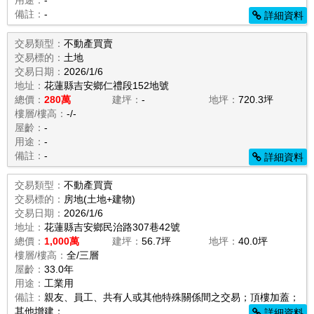
用途：
-
備註：
-
詳細資料
交易類型：
不動產買賣
交易標的：
土地
交易日期：
2026/1/6
地址：
花蓮縣吉安鄉仁禮段152地號
總價：
280萬
建坪：
-
地坪：
720.3坪
樓層/樓高：
-/-
屋齡：
-
用途：
-
備註：
-
詳細資料
交易類型：
不動產買賣
交易標的：
房地(土地+建物)
交易日期：
2026/1/6
地址：
花蓮縣吉安鄉民治路307巷42號
總價：
1,000萬
建坪：
56.7坪
地坪：
40.0坪
樓層/樓高：
全/三層
屋齡：
33.0年
用途：
工業用
備註：
親友、員工、共有人或其他特殊關係間之交易；頂樓加蓋；
其他增建；
詳細資料