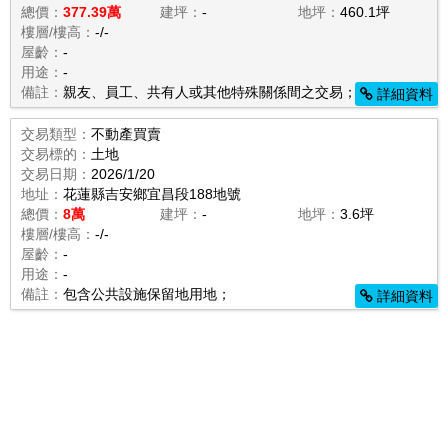
總價：
377.39萬
建坪：
-
地坪：
460.1坪
樓層/樓高：
-/-
屋齡：
-
用途：
-
備註：
親友、員工、共有人或其他特殊關係間之交易；
詳細資料
交易類型：
不動產買賣
交易標的：
土地
交易日期：
2026/1/20
地址：
花蓮縣吉安鄉宜昌段188地號
總價：
8萬
建坪：
-
地坪：
3.6坪
樓層/樓高：
-/-
屋齡：
-
用途：
-
備註：
包含公共設施保留地用地；
詳細資料