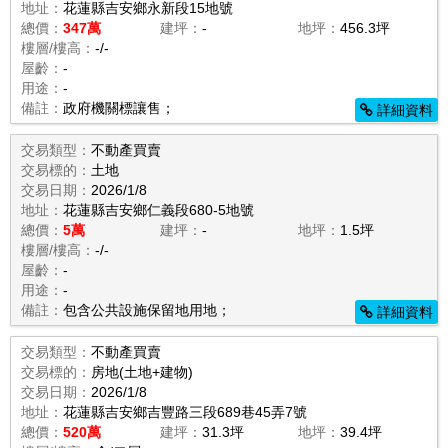
地址：
花蓮縣吉安鄉永新段15地號
總價：
347萬
建坪：
-
地坪：
456.3坪
樓層/樓高：
-/-
屋齡：
-
用途：
-
備註：
政府機關標讓售；
詳細資料
交易類型：
不動產買賣
交易標的：
土地
交易日期：
2026/1/8
地址：
花蓮縣吉安鄉仁義段680-5地號
總價：
5萬
建坪：
-
地坪：
1.5坪
樓層/樓高：
-/-
屋齡：
-
用途：
-
備註：
包含公共設施保留地用地；
詳細資料
交易類型：
不動產買賣
交易標的：
房地(土地+建物)
交易日期：
2026/1/8
地址：
花蓮縣吉安鄉吉豐路三段689巷45弄7號
總價：
520萬
建坪：
31.3坪
地坪：
39.4坪