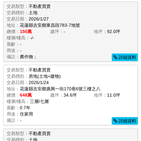
交易類型：
不動產買賣
交易標的：
土地
交易日期：
2026/1/27
地址：
花蓮縣吉安鄉東昌段783-7地號
總價：
150萬
建坪：
-
地坪：
92.0坪
樓層/樓高：
-/-
屋齡：
-
用途：
-
備註：
農作物；
詳細資料
交易類型：
不動產買賣
交易標的：
房地(土地+建物)
交易日期：
2026/1/24
地址：
花蓮縣吉安鄉廣興一街170巷6號三樓之八
總價：
648萬
建坪：
34.6坪
地坪：
11.0坪
樓層/樓高：
三層/七層
屋齡：
0.7年
用途：
住家用
備註：
-
詳細資料
交易類型：
不動產買賣
交易標的：
土地