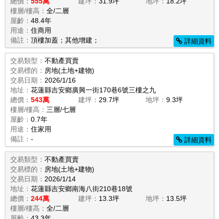
總價：
555萬
建坪：
31.9坪
地坪：
18.2坪
樓層/樓高：
全/二層
屋齡：
48.4年
用途：
住商用
備註：
頂樓加蓋；其他增建；
詳細資料
交易類型：
不動產買賣
交易標的：
房地(土地+建物)
交易日期：
2026/1/16
地址：
花蓮縣吉安鄉廣興一街170巷6號三樓之九
總價：
543萬
建坪：
29.7坪
地坪：
9.3坪
樓層/樓高：
三層/七層
屋齡：
0.7年
用途：
住家用
備註：
-
詳細資料
交易類型：
不動產買賣
交易標的：
房地(土地+建物)
交易日期：
2026/1/14
地址：
花蓮縣吉安鄉南海八街210巷18號
總價：
244萬
建坪：
13.3坪
地坪：
13.5坪
樓層/樓高：
全/二層
屋齡：
43.3年