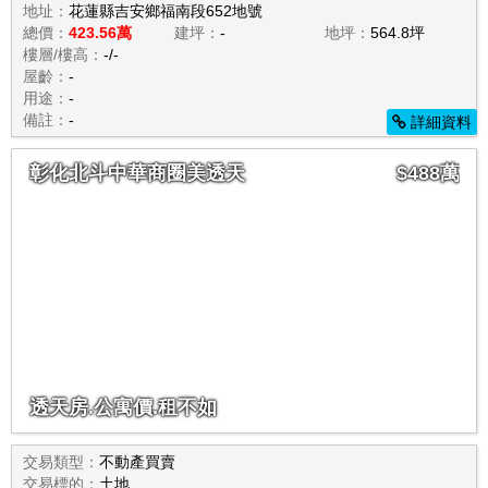
地址：
花蓮縣吉安鄉福南段652地號
總價：
423.56萬
建坪：
-
地坪：
564.8坪
樓層/樓高：
-/-
屋齡：
-
用途：
-
備註：
-
詳細資料
彰化北斗中華商圈美透天
$488萬
透天房.公寓價.租不如
交易類型：
不動產買賣
交易標的：
土地