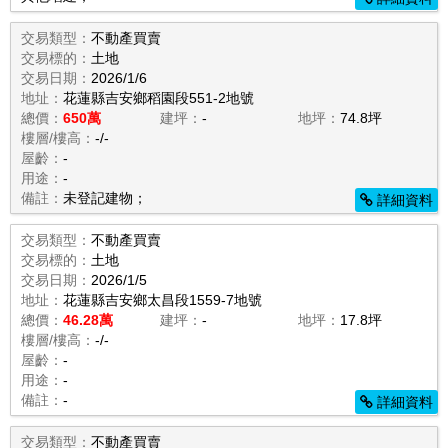
交易類型：
不動產買賣
交易標的：
土地
交易日期：
2026/1/6
地址：
花蓮縣吉安鄉稻園段551-2地號
總價：
650萬
建坪：
-
地坪：
74.8坪
樓層/樓高：
-/-
屋齡：
-
用途：
-
備註：
未登記建物；
詳細資料
交易類型：
不動產買賣
交易標的：
土地
交易日期：
2026/1/5
地址：
花蓮縣吉安鄉太昌段1559-7地號
總價：
46.28萬
建坪：
-
地坪：
17.8坪
樓層/樓高：
-/-
屋齡：
-
用途：
-
備註：
-
詳細資料
交易類型：
不動產買賣