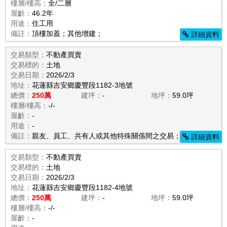
樓層/樓高：
全/二層
屋齡：
46.2年
用途：
住工用
備註：
頂樓加蓋；其他增建；
詳細資料
交易類型：
不動產買賣
交易標的：
土地
交易日期：
2026/2/3
地址：
花蓮縣吉安鄉慶豐段1182-3地號
總價：
250萬
建坪：
-
地坪：
59.0坪
樓層/樓高：
-/-
屋齡：
-
用途：
-
備註：
親友、員工、共有人或其他特殊關係間之交易；
詳細資料
交易類型：
不動產買賣
交易標的：
土地
交易日期：
2026/2/3
地址：
花蓮縣吉安鄉慶豐段1182-4地號
總價：
250萬
建坪：
-
地坪：
59.0坪
樓層/樓高：
-/-
屋齡：
-