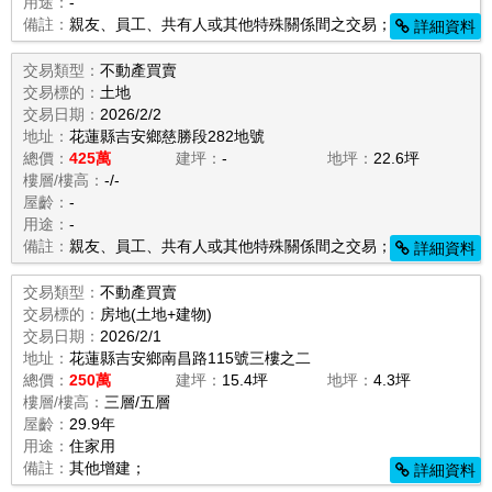
用途：
-
備註：
親友、員工、共有人或其他特殊關係間之交易；
詳細資料
交易類型：
不動產買賣
交易標的：
土地
交易日期：
2026/2/2
地址：
花蓮縣吉安鄉慈勝段282地號
總價：
425萬
建坪：
-
地坪：
22.6坪
樓層/樓高：
-/-
屋齡：
-
用途：
-
備註：
親友、員工、共有人或其他特殊關係間之交易；
詳細資料
交易類型：
不動產買賣
交易標的：
房地(土地+建物)
交易日期：
2026/2/1
地址：
花蓮縣吉安鄉南昌路115號三樓之二
總價：
250萬
建坪：
15.4坪
地坪：
4.3坪
樓層/樓高：
三層/五層
屋齡：
29.9年
用途：
住家用
備註：
其他增建；
詳細資料