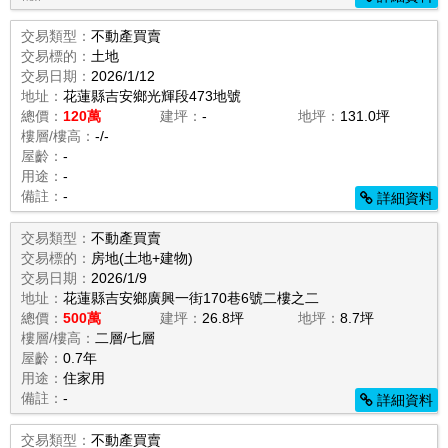
交易類型：
不動產買賣
交易標的：
土地
交易日期：
2026/1/12
地址：
花蓮縣吉安鄉光輝段473地號
總價：
120萬
建坪：
-
地坪：
131.0坪
樓層/樓高：
-/-
屋齡：
-
用途：
-
備註：
-
詳細資料
交易類型：
不動產買賣
交易標的：
房地(土地+建物)
交易日期：
2026/1/9
地址：
花蓮縣吉安鄉廣興一街170巷6號二樓之二
總價：
500萬
建坪：
26.8坪
地坪：
8.7坪
樓層/樓高：
二層/七層
屋齡：
0.7年
用途：
住家用
備註：
-
詳細資料
交易類型：
不動產買賣