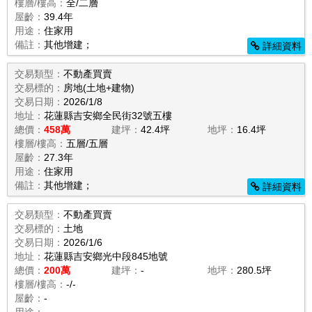
樓層/樓高：
全/二層
屋齡：
39.4年
用途：
住家用
備註：
其他增建；
詳細資料
交易類型：
不動產買賣
交易標的：
房地(土地+建物)
交易日期：
2026/1/8
地址：
花蓮縣吉安鄉全民街32號五樓
總價：
458萬
建坪：
42.4坪
地坪：
16.4坪
樓層/樓高：
五層/五層
屋齡：
27.3年
用途：
住家用
備註：
其他增建；
詳細資料
交易類型：
不動產買賣
交易標的：
土地
交易日期：
2026/1/6
地址：
花蓮縣吉安鄉光中段845地號
總價：
200萬
建坪：
-
地坪：
280.5坪
樓層/樓高：
-/-
屋齡：
-