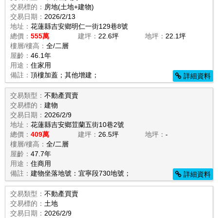
交易標的：
房地(土地+建物)
交易日期：
2026/2/13
地址：
花蓮縣吉安鄉明仁一街129巷8號
總價：
555萬
建坪：
22.6坪
地坪：
22.1坪
樓層/樓高：
全/二層
屋齡：
46.1年
用途：
住家用
備註：
頂樓加蓋；其他增建；
詳細資料
交易類型：
不動產買賣
交易標的：
建物
交易日期：
2026/2/9
地址：
花蓮縣吉安鄉荳蘭五街10巷2號
總價：
409萬
建坪：
26.5坪
地坪：
-
樓層/樓高：
全/二層
屋齡：
47.7年
用途：
住商用
備註：
建物坐落地號：宜寧段730地號；
詳細資料
交易類型：
不動產買賣
交易標的：
土地
交易日期：
2026/2/9