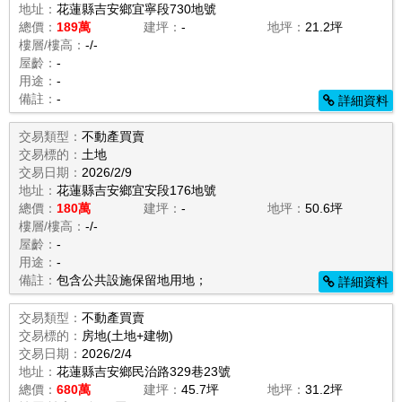
地址：
花蓮縣吉安鄉宜寧段730地號
總價：
189萬
建坪：
-
地坪：
21.2坪
樓層/樓高：
-/-
屋齡：
-
用途：
-
備註：
-
詳細資料
交易類型：
不動產買賣
交易標的：
土地
交易日期：
2026/2/9
地址：
花蓮縣吉安鄉宜安段176地號
總價：
180萬
建坪：
-
地坪：
50.6坪
樓層/樓高：
-/-
屋齡：
-
用途：
-
備註：
包含公共設施保留地用地；
詳細資料
交易類型：
不動產買賣
交易標的：
房地(土地+建物)
交易日期：
2026/2/4
地址：
花蓮縣吉安鄉民治路329巷23號
總價：
680萬
建坪：
45.7坪
地坪：
31.2坪