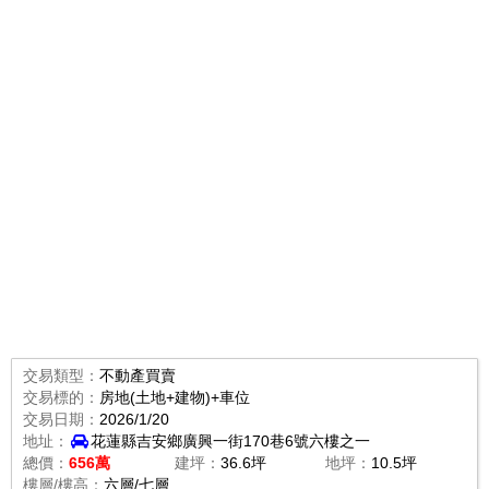
交易類型：
不動產買賣
交易標的：
房地(土地+建物)+車位
交易日期：
2026/1/20
地址：
花蓮縣吉安鄉廣興一街170巷6號六樓之一
總價：
656萬
建坪：
36.6坪
地坪：
10.5坪
樓層/樓高：
六層/七層