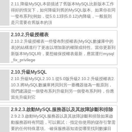
2.11.降級MySQL本節描述了舊版本MySQL比新版本工作
得好的情況下，如何降級到舊的MySQL版本。如果你在同
一發布系列(例如，從5.0.13到5.0.12)內降級，一般規則
是只需要在舊版本的頂
2.10.2.升級授權表
2.10.2.升級授權表一些發布對授權表(MySQL數據庫中的
表)的結構進行了更改以增加新的權限或特性。當你更新到
新版本MySQL時，要想確保授權表最新，應當運行mysql
_fix_privilege
2.10.升級MySQL
2.10.升級MySQL2.10.1.從5.0版升級2.10.2.升級授權表2.
10.3.將MySQL數據庫拷貝到另一臺機器做為一般原則，
我們建議從一個發布系列升級到另一個發布系列時，你應
當先升級到它
2.9.2.3.啟動MySQL服務器以及其故障診斷和排除
2.9.2.3.啟動MySQL服務器以及其故障診斷和排除如果啟
動服務器時有問題，可以嘗試：·指定你使用的儲存引擎需
要的任何特殊選項。·確保服務器知道從哪里找到數據目