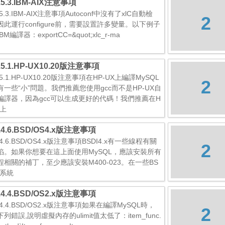
2.5.3.IBM-AIX注意事項
2.5.3.IBM-AIX注意事項Autoconf中沒有了xlC自動檢
2
因此運行configure前，需要設置許多變量。以下例子
BM編譯器：exportCC=&quot;xlc_r-ma
2.5.1.HP-UX10.20版注意事項
2.5.1.HP-UX10.20版注意事項在HP-UX上編譯MySQL
2
有一些“小”問題。我們推薦您使用gcc而不是HP-UX自
編譯器，因為gcc可以生成更好的代碼！我們推薦在H
X上
2.4.6.BSD/OS4.x版注意事項
2.4.6.BSD/OS4.x版注意事項BSDI4.x有一些線程有關
2
陷。如果你想要在這上面使用MySQL，應該安裝所有
程相關的補丁，至少應該安裝M400-023。在一些BS
.x系統
2.4.4.BSD/OS2.x版注意事項
2.4.4.BSD/OS2.x版注意事項如果在編譯MySQL時，
2
列錯誤,說明虛擬內存的ulimit值太低了：item_func.