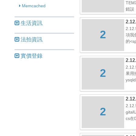
TEM
Memcached
錯誤：
2.1
生活資訊
注意
2.12
2
項我
法拍資訊
的<sp
實價登錄
2.1
2.1
2
果用擁
ysq
2.1
2.1
2
git
cs