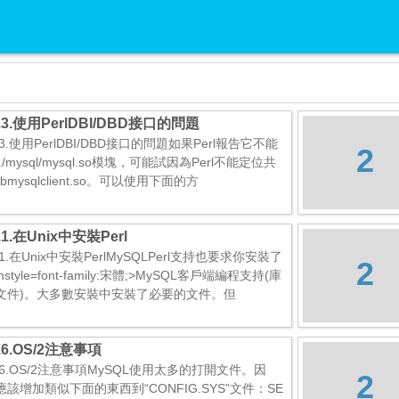
3.3.使用PerlDBI/DBD接口的問題
3.3.使用PerlDBI/DBD接口的問題如果Perl報告它不能
2
./mysql/mysql.so模塊，可能試因為Perl不能定位共
ibmysqlclient.so。可以使用下面的方
3.1.在Unix中安裝Perl
3.1.在Unix中安裝PerlMySQLPerl支持也要求你安裝了
2
anstyle=font-family:宋體;>MySQL客戶端編程支持(庫
文件)。大多數安裝中安裝了必要的文件。但
2.6.OS/2注意事項
2.6.OS/2注意事項MySQL使用太多的打開文件。因
2
應該增加類似下面的東西到“CONFIG.SYS”文件：SE