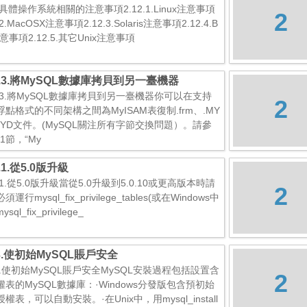
2.具體操作系統相關的注意事項2.12.1.Linux注意事項
2
.2.MacOSX注意事項2.12.3.Solaris注意事項2.12.4.B
意事項2.12.5.其它Unix注意事項
10.3.將MySQL數據庫拷貝到另一臺機器
10.3.將MySQL數據庫拷貝到另一臺機器你可以在支持
2
浮點格式的不同架構之間為MyISAM表復制.frm、.MY
.MYD文件。(MySQL關注所有字節交換問題）。請參
.1節，“My
0.1.從5.0版升級
0.1.從5.0版升級當從5.0升級到5.0.10或更高版本時請
2
運行mysql_fix_privilege_tables(或在Windows中
sql_fix_privilege_
9.3.使初始MySQL賬戶安全
.3.使初始MySQL賬戶安全MySQL安裝過程包括設置含
2
權表的MySQL數據庫：·Windows分發版包含預初始
權表，可以自動安裝。·在Unix中，用mysql_install