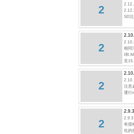
2.1
2
2.12
SD注
2.
2.
2
相同
I和
見15
2.1
2.1
2
注意必須
運行my
2.
2.9
2
有授
化的授